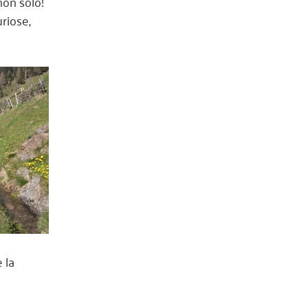
non solo! 
riose, 
 la 