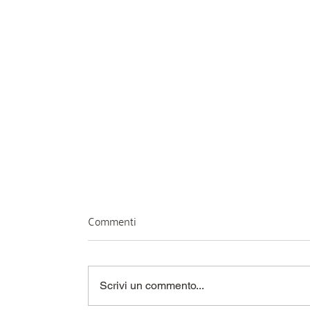
Commenti
Scrivi un commento...
L`inverno é tornato