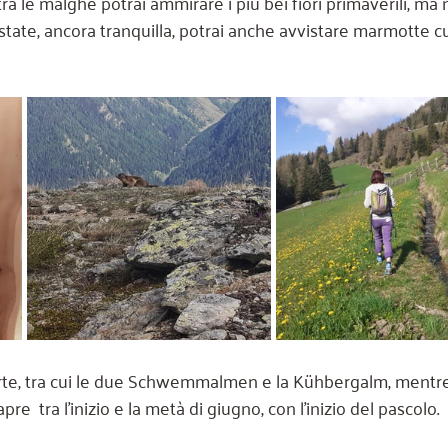
tra le malghe potrai ammirare i più bei fiori primaverili, ma 
estate, ancora tranquilla, potrai anche avvistare marmotte cu
te, tra cui le due Schwemmalmen e la Kühbergalm, mentre
e  tra l'inizio e la metà di giugno, con l'inizio del pascolo.