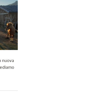
on nuova 
 vediamo 