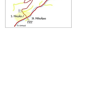
Oberhof
Fam. Schwienbacher | Grubberg 251 –