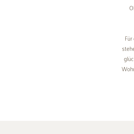
Ob
Für
steh
glüc
Wohn