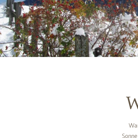
W
Wan
Sonne 